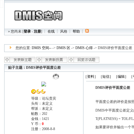
» 您尚未 [
登录
-
注册
] ┆
在线
┆
风格
┆
帮助
┆
您的位置:
DMIS 空间--
->
DMIS 区
->
DMIS 心得
-> DMIS评价平面度公差
贴子主题：DMIS评价平面度公差
zlzl521521
［资料］
［短信］
［编辑］
［
DMIS评价平面度公差
等级：论坛贵宾
平面度公差的评价是按
头衔：未定义
帮派：未定义
DMIS中平面度公差定
帖数：202
金钱：1421
T(PLATNESS) = TOL/FLA
Y 币：
0
如果要评价并输出一个平
注册：2008-8-8