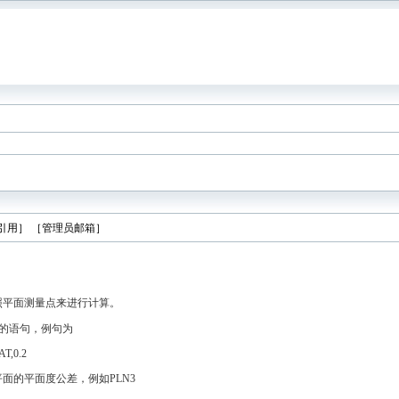
引用］
［管理员邮箱］
照平面测量点来进行计算。
义的语句，例句为
T,0.2
面的平面度公差，例如PLN3